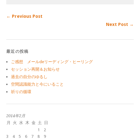
← Previous Post
Next Post →
最近の投稿
ご感想 メールdeリーディング・ヒーリング
セッション再開＆お知らせ
過去の自分のゆるし
空間認識能力と今にいること
祈りの循環
2014年2月
月
火
水
木
金
土
日
1
2
3
4
5
6
7
8
9