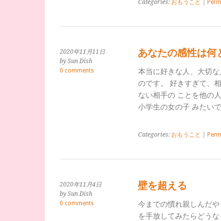
Categories:
おもうこと
|
Perm
あなたの感性は何
2020年11月11日
by Sun Dish
0 comments
本当に好きな人、大切な
のです。 好きすぎて、
ない相手の ことを他の
小学生の女の子 みたい
Categories:
おもうこと
|
Perm
壁を超える
2020年11月4日
by Sun Dish
0 comments
今までの慣れ親しんだや
を手放してみたらどうな