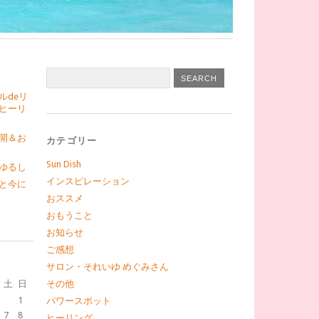
ルdeリ
ヒーリ
開＆お
カテゴリー
Sun Dish
ゆるし
インスピレーション
と今に
おススメ
おもうこと
お知らせ
ご感想
サロン・それいゆ めぐみさん
土
日
その他
1
パワースポット
7
8
ヒーリング