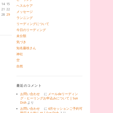
14
15
ヘスルケア
21
22
メッセージ
28
29
ランニング
リーディングについて
今日のリーディング
未分類
気づき
知名藤枝さん
神社
空
自然
最近のコメント
お問い合わせ
に
メールdeリーディン
グ・ヒーリングお申込みについて | Sun
Dish
より
お問い合わせ
に
4月セッションご予約可
能日＆お知らせ | Sun Dish
より