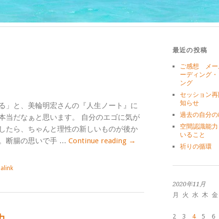
最近の投稿
ご感想 メー
ーディング・
ング
セッション再
知らせ
る」と、美輪明宏さんの『人生ノート』に
過去の自分の
本当だなぁと思います。 自分のエゴに気が
空間認識能力
したら、ちゃんと理性の新しいものが後か
いること
。断腸の思いで手 …
Continue reading
→
祈りの循環
alink
2020年11月
月
火
水
木
金
2
3
4
5
6
力