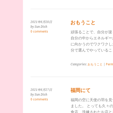
おもうこと
2021年6月28日
by Sun Dish
0 comments
頑張ることで、自分が楽
自分の中からエネルギー
に向かうのでワクワクし
分で選んでやっているこ
Categories:
おもうこと
|
Perm
福岡にて
2021年6月27日
by Sun Dish
0 comments
福岡の空に天使の羽を見
ました。 とっても久々
食店、洗練されたお店と