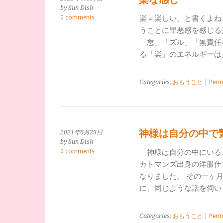
by Sun Dish
0 comments
楽＝楽しい、と書くよね
うことに罪悪感を感じる
「怠」「ズル」「無責任
る「楽」のエネルギーは
Categories:
おもうこと
|
Perm
神様は自分の中で
2021年6月29日
by Sun Dish
0 comments
「神様は自分の中にいる
カトマンズ出身の洋服仕
なりました。 その一ヶ
に、同じような話を伺い
Categories:
おもうこと
|
Perm