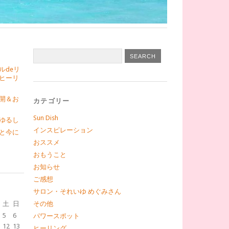
ルdeリ
ヒーリ
開＆お
カテゴリー
Sun Dish
ゆるし
インスピレーション
と今に
おススメ
おもうこと
お知らせ
ご感想
サロン・それいゆ めぐみさん
土
日
その他
5
6
パワースポット
12
13
ヒーリング