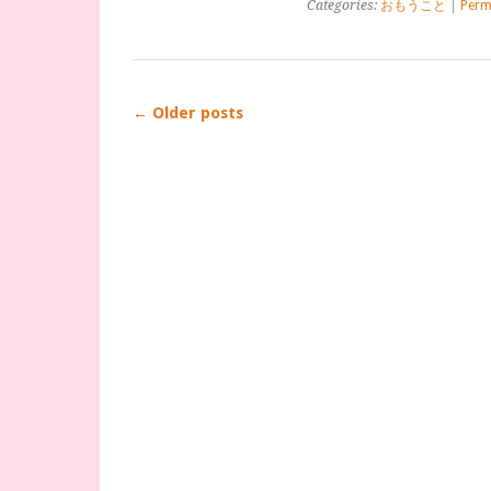
Categories:
おもうこと
|
Perm
←
Older posts