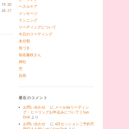
19
20
ヘスルケア
26
27
メッセージ
ランニング
リーディングについて
今日のリーディング
未分類
気づき
知名藤枝さん
神社
空
自然
最近のコメント
お問い合わせ
に
メールdeリーディン
グ・ヒーリングお申込みについて | Sun
Dish
より
お問い合わせ
に
4月セッションご予約可
能日＆お知らせ | Sun Dish
より