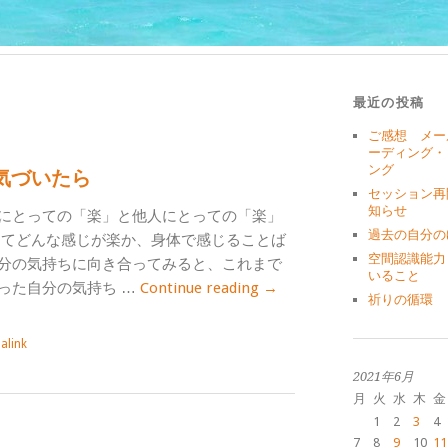
最近の投稿
ご感想 メー
ーディング・
ング
気づいたら
セッション再
知らせ
にとっての「楽」と他人にとっての「楽」
過去の自分の
ってどんな感じが楽か、身体で感じることば
空間認識能力
分の気持ちに向き合ってみると、これまで
いること
った自分の気持ち …
Continue reading
→
祈りの循環
alink
2021年6月
月
火
水
木
金
1
2
3
4
7
8
9
10
11