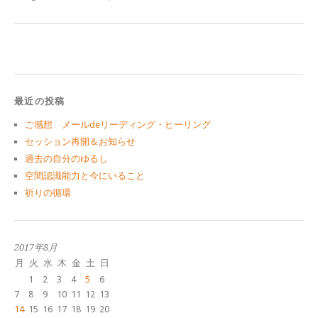
最近の投稿
ご感想 メールdeリーディング・ヒーリング
セッション再開＆お知らせ
過去の自分のゆるし
空間認識能力と今にいること
祈りの循環
2017年8月
月
火
水
木
金
土
日
1
2
3
4
5
6
7
8
9
10
11
12
13
14
15
16
17
18
19
20