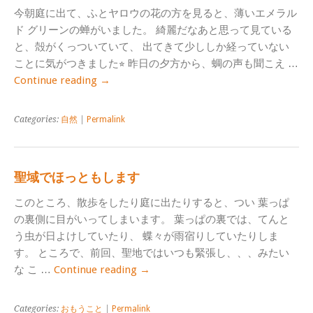
今朝庭に出て、ふとヤロウの花の方を見ると、薄いエメラル
ド グリーンの蝉がいました。 綺麗だなあと思って見ている
と、殻がくっついていて、 出てきて少ししか経っていない
ことに気がつきました⭐︎ 昨日の夕方から、蜩の声も聞こえ …
Continue reading
→
Categories:
自然
|
Permalink
聖域でほっともします
このところ、散歩をしたり庭に出たりすると、つい 葉っぱ
の裏側に目がいってしまいます。 葉っぱの裏では、てんと
う虫が日よけしていたり、 蝶々が雨宿りしていたりしま
す。 ところで、前回、聖地ではいつも緊張し、、、みたい
な こ …
Continue reading
→
Categories:
おもうこと
|
Permalink