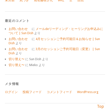
未分類
気づき
知名藤枝さん
神社
空
自然
最近のコメント
お問い合わせ
に
メールdeリーディング・ヒーリングお申込みに
ついて | Sun Dish
より
お問い合わせ
に
4月セッションご予約可能日＆お知らせ | Sun
Dish
より
お問い合わせ
に
3月のセッションご予約可能日（変更） | Sun
Dish
より
切り替え〜
に
Sun Dish
より
切り替え〜
に
Mieko
より
メタ情報
ログイン
投稿フィード
コメントフィード
WordPress.org
Top