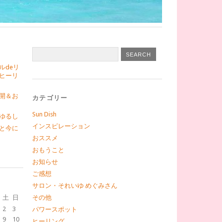
ルdeリ
ヒーリ
開＆お
カテゴリー
Sun Dish
ゆるし
インスピレーション
と今に
おススメ
おもうこと
お知らせ
ご感想
サロン・それいゆ めぐみさん
土
日
その他
2
3
パワースポット
9
10
ヒーリング