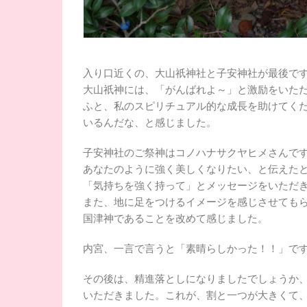
入り口近くの、大山祇神社と子安神社が最後で
大山祇神には、「がんばれよ～」と激励をいた
ふと、私のスピリチュアル的な成長を助けてく
いるんだな、と感じました。
子安神社のご祭神はコノハナサクヤヒメさんで
あなたのように強く美しくなりたい、と伝えた
「気持ちを強く持って」とメッセージをいただ
また、地に足をつけるイメージを感じさせても
国津神であることを改めて感じました。
内宮、一言で言うと「素晴らしかった！！」で
その後は、精進落としになりましたでしょうか
いただきました。これが、割と一つが大きくて