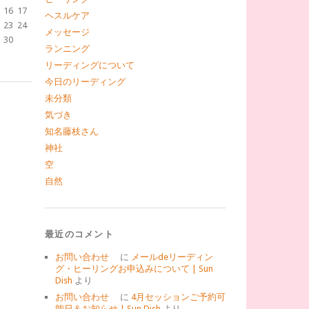
16
17
ヘスルケア
23
24
メッセージ
30
ランニング
リーディングについて
今日のリーディング
未分類
気づき
知名藤枝さん
神社
空
自然
最近のコメント
お問い合わせ
に
メールdeリーディン
グ・ヒーリングお申込みについて | Sun
Dish
より
お問い合わせ
に
4月セッションご予約可
能日＆お知らせ | Sun Dish
より