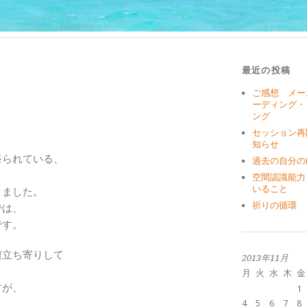
最近の投稿
ご感想 メー
ーディング・
ング
セッション再
知らせ
祭られている、
過去の自分の
空間認識能力
いること
きました。
祈りの循環
では、
です。
遽立ち寄りして
2013年11月
。
月
火
水
木
金
すが、
1
4
5
6
7
8